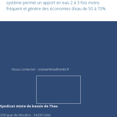
système permet un apport en eau 2 à 3 fois moins
fréquent et génère des économies d’eau de 50 à 70%.
Nous contacter :
oramaritima@smbt.fr
Syndicat mixte du bassin de Thau
328 quai de Moulins - 34200 Sète